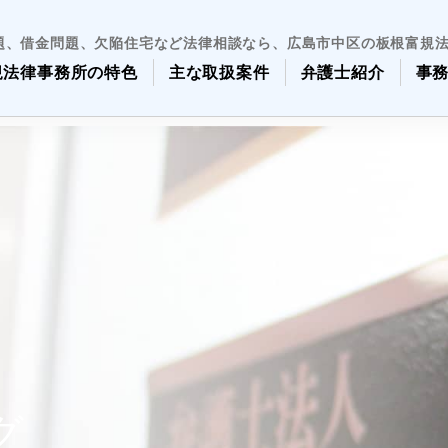
題、借金問題、欠陥住宅など法律相談なら、広島市中区の板根富規
規法律事務所の特色
主な取扱案件
弁護士紹介
事
グ