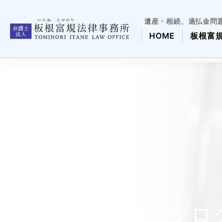
遺産・相続、過払金問
HOME
板根富
板根事務所ブロ