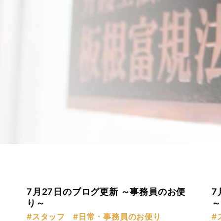
7月27日のブログ更新 ～事務員のお便
7
り～
～
#スタッフ
#日常・事務員のお便り
#