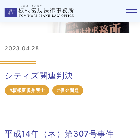
判例
2023.04.28
シティズ関連判決
#板根富規弁護士
#借金問題
平成14年（ネ）第307号事件