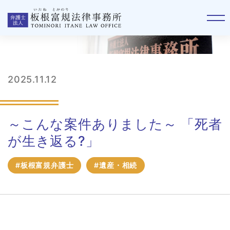
事件簿
2025.11.12
～こんな案件ありました～ 「死者
が生き返る?」
#板根富規弁護士
#遺産・相続