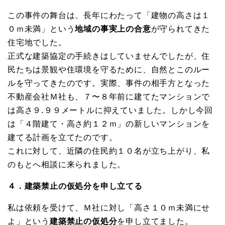
この事件の舞台は、長年にわたって「建物の高さは１
０ｍ未満」という
地域の事実上の合意
が守られてきた
住宅地でした。
正式な建築協定の手続きはしていませんでしたが、住
民たちは景観や住環境を守るために、自然とこのルー
ルを守ってきたのです。実際、事件の相手方となった
不動産会社Ｍ社も、７〜８年前に建てたマンションで
は高さ９.９９メートルに抑えていました。しかし今回
は「４階建て・高さ約１２ｍ」の新しいマンションを
建てる計画を立てたのです。
これに対して、近隣の住民約１０名が立ち上がり、私
のもとへ相談に来られました。
４．建築禁止の仮処分を申し立てる
私は依頼を受けて、Ｍ社に対し「高さ１０ｍ未満にせ
よ」という
建築禁止の仮処分
を申し立てました。