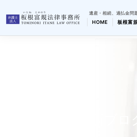
遺産・相続、過払金問
HOME
板根富
板根事務所ブロ