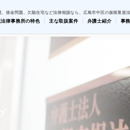
題、借金問題、欠陥住宅など法律相談なら、広島市中区の板根富規
規法律事務所の特色
主な取扱案件
弁護士紹介
事
グ