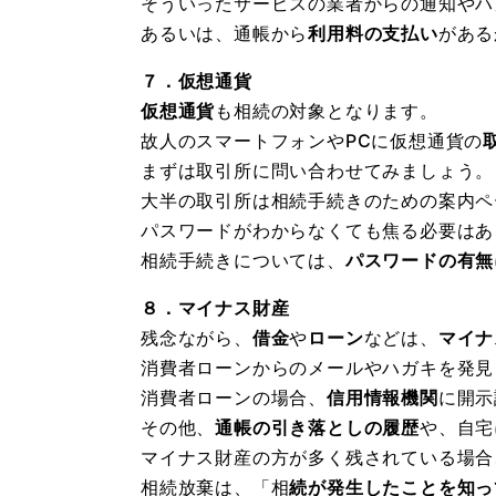
そういったサービスの業者からの通知やハ
あるいは、通帳から
利用料の支払い
がある
７．仮想通貨
仮想通貨
も相続の対象となります。
故人のスマートフォンやPCに仮想通貨の
まずは取引所に問い合わせてみましょう。
大半の取引所は相続手続きのための案内ペ
パスワードがわからなくても焦る必要はあ
相続手続きについては、
パスワードの有無
８．マイナス財産
残念ながら、
借金
や
ローン
などは、
マイナ
消費者ローンからのメールやハガキを発見
消費者ローンの場合、
信用情報機関
に開示
その他、
通帳の引き落としの履歴
や、自宅
マイナス財産の方が多く残されている場合
相続放棄は、「相
続が発生したことを知っ