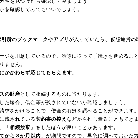
ガキを見つけたら確認してみましょう。
かを確認してみてもいいでしょう。
取引所
の
ブックマーク
や
アプリ
が入っていたら、仮想通貨の
ージを用意しているので、誘導に従って手続きを進めるこ
りません。
にかかわらず応じてもらえます
。
スの財産
として相続するものに当たります。
した場合、借金等が残されていないか確認しましょう。
請求をかけることで、借金の有無を調べることができます
に残されている
契約書の控え
などから推し量ることもでき
、「
相続放棄
」をしたほうが良いことがあります。
てから３か月以内
」が期限ですので、早急に調べておいた